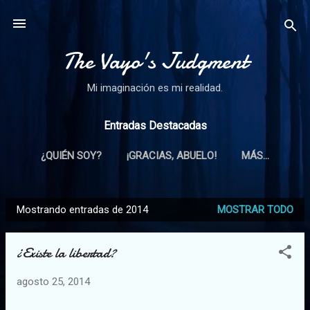
Ir al contenido principal
The Vayo's Judgment
Mi imaginación es mi realidad.
Entradas Destacadas
¿QUIÉN SOY?
¡GRACIAS, ABUELO!
MÁS…
Mostrando entradas de 2014
MOSTRAR TODO
E
n
¿Existe la libertad?
t
r
agosto 25, 2014
a
d