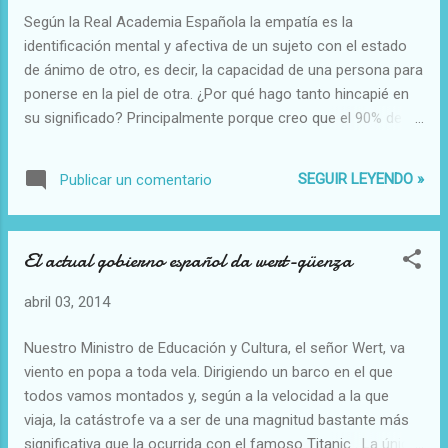
Tengo la sensación de que en los últimos años ese número
Según la Real Academia Española la empatía es la
de personas está aumentando, especialmente entre la gente
identificación mental y afectiva de un sujeto con el estado
de mi edad. Gente cuyo único propósito en la vida es saber
de ánimo de otro, es decir, la capacidad de una persona para
qué va a hacer el próximo fin de semana co...
ponerse en la piel de otra. ¿Por qué hago tanto hincapié en
su significado? Principalmente porque creo que el 90% de
las personas que habitan este planeta son incapaces de
comprender lo que es empatizar . El filósofo inglés Thomas
SEGUIR LEYENDO »
Publicar un comentario
Hobbes sostenía que el ser humano es egoísta por
naturaleza y estoy muy de acuerdo con él. Esta afirmación
tiene bastante relación con la carencia de empatía en la
El actual gobierno español da wert-güenza
sociedad. ¿Cómo vas a poder ponerte en la piel de otro, si
solo piensas en ti mismo? La gran mayoría de las personas
abril 03, 2014
pensamos que los problemas de los demás no nos
incumben. Ya tenemos suficientes problemas como para
Nuestro Ministro de Educación y Cultura, el señor Wert, va
encima preocuparnos por los de los demás, ¿verdad? Sin
viento en popa a toda vela. Dirigiendo un barco en el que
embargo, a la hora de criticar sí que nos interesan y nos
todos vamos montados y, según a la velocidad a la que
importan los problemas ajenos. La capacidad de empatizar
viaja, la catástrofe va a ser de una magnitud bastante más
es esencial para poder vivir en ...
significativa que la ocurrida con el famoso Titanic . La única