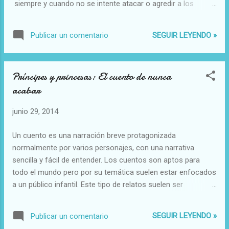
siempre y cuando no se intente atacar o agredir a los
demás con ella – . Las personas somos en general muy
egocéntricas y siempre intentamos imponer nuestra opinión,
SEGUIR LEYENDO »
Publicar un comentario
nuestras creencias o ideas ante la de los demás. De ahí el
surgimiento de las dictaduras que han asolado el mundo y
siguen asolándolo. Todas surgidas por una o varias
Príncipes y princesas: El cuento de nunca
personas que intentan imponer su pensamiento ante el
acabar
resto. ¡Todos lo hacemos! Todos queremos
irremediablemente encontrar a alguien que piense como
junio 29, 2014
nosotros, que comparta nuestras aficiones, nuestros
gustos y nuestra manera de ser. Buscamos siempre a
Un cuento es una narración breve protagonizada
nuestros semejantes, quizá para no sentirnos tan solos. Por
normalmente por varios personajes, con una narrativa
ello el ser humano siempre ha repudiado todo aquello que
sencilla y fácil de entender. Los cuentos son aptos para
es distinto o diferente. Todo aquello que se sale de ...
todo el mundo pero por su temática suelen estar enfocados
a un público infantil. Este tipo de relatos suelen ser
contados a los más pequeños para lograr transmitirles
valores de forma amena y sencilla, mientras se consigue
SEGUIR LEYENDO »
Publicar un comentario
también estimular su imaginación. Todos hemos crecido