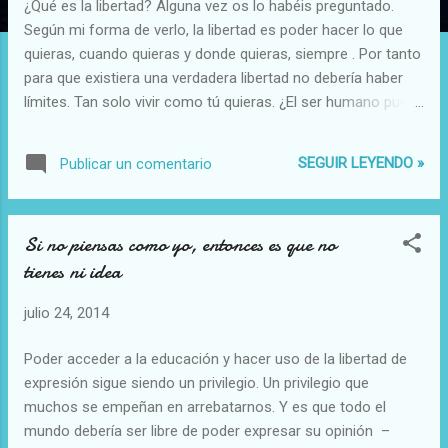
¿Qué es la libertad? Alguna vez os lo habéis preguntado.
a
Según mi forma de verlo, la libertad es poder hacer lo que
s
quieras, cuando quieras y donde quieras, siempre . Por tanto
para que existiera una verdadera libertad no debería haber
límites. Tan solo vivir como tú quieras. ¿El ser humano puede
tener eso? ¿La sociedad que hemos creado funcionaria así?
Obviamente no. De hecho, lo que yo planteo tiene una
SEGUIR LEYENDO »
Publicar un comentario
definición y es libertinaje . Sin embargo, el libertinaje precede
al caos. Luego, ¿la libertad, en su verdadera esencia, existe?
La gran mayoría de las personas creemos ser libres solo, si
Si no piensas como yo, entonces es que no
no estamos apresados o encerrados en algún lugar. Porque
tienes ni idea
vivir al aire libre, desplazarnos e ir a donde queramos es el
estado natural de cualquier ser vivo. Pero en particular, el ser
julio 24, 2014
humano nunca podrá ser libre. Tanto si vives en una selva
aislado de la civilización como si vives en plena área urbana.
Poder acceder a la educación y hacer uso de la libertad de
Obviamente en la selva seriamos mucho más libres de hacer
expresión sigue siendo un privilegio. Un privilegio que
lo que quisiéramos y de vivir co...
muchos se empeñan en arrebatarnos. Y es que todo el
mundo debería ser libre de poder expresar su opinión –