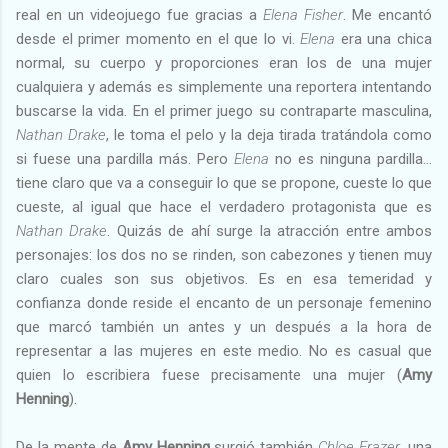
real en un videojuego fue gracias a
Elena Fisher
. Me encantó
desde el primer momento en el que lo vi.
Elena
era una chica
normal, su cuerpo y proporciones eran los de una mujer
cualquiera y además es simplemente una reportera intentando
buscarse la vida. En el primer juego su contraparte masculina,
Nathan Drake
, le toma el pelo y la deja tirada tratándola como
si fuese una pardilla más. Pero
Elena
no es ninguna pardilla…
tiene claro que va a conseguir lo que se propone, cueste lo que
cueste, al igual que hace el verdadero protagonista que es
Nathan Drake
. Quizás de ahí surge la atracción entre ambos
personajes: los dos no se rinden, son cabezones y tienen muy
claro cuales son sus objetivos. Es en esa temeridad y
confianza donde reside el encanto de un personaje femenino
que marcó también un antes y un después a la hora de
representar a las mujeres en este medio. No es casual que
quien lo escribiera fuese precisamente una mujer (
Amy
Henning
).
De la mente de
Amy Henning
surgió también
Chloe Frazer
, una