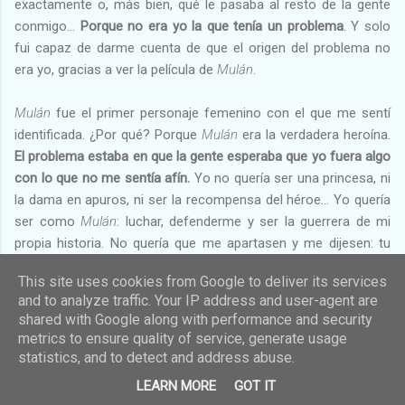
exactamente o, más bien, qué le pasaba al resto de la gente
conmigo…
Porque no era yo la que tenía un problema
. Y solo
fui capaz de darme cuenta de que el origen del problema no
era yo, gracias a ver la película de
Mulán
.
Mulán
fue el primer personaje femenino con el que me sentí
identificada. ¿Por qué? Porque
Mulán
era la verdadera heroína.
El problema estaba en que la gente esperaba que yo fuera algo
con lo que no me sentía afín.
Yo no quería ser una princesa, ni
la dama en apuros, ni ser la recompensa del héroe… Yo quería
ser como
Mulán
: luchar, defenderme y ser la guerrera de mi
propia historia. No quería que me apartasen y me dijesen: tu
papel es estar ahí, sin hacer nada, porque eres débil. A
Mulán
la
This site uses cookies from Google to deliver its services
hacían creer que era débil cuando no lo era. La historia, por
and to analyze traffic. Your IP address and user-agent are
tanto, no es la de una mujer que se hace pasar por un hombre
shared with Google along with performance and security
sino la de una mujer que se niega a ser menos de lo que ella
metrics to ensure quality of service, generate usage
sabe que es.
statistics, and to detect and address abuse.
LEARN MORE
GOT IT
Mulán
es diferente al resto de mujeres y lo demuestra cuando