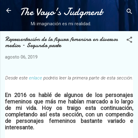
The Vayo's Judgment
Ir al contenido principal
Mi imaginación es mi realidad.
Representación de la figura femenina en diversos
medios – Segunda parte
agosto 06, 2019
Desde este
enlace
podréis leer la primera parte de esta sección.
En 2016 os hablé de algunos de los personajes
femeninos que más me habían marcado a lo largo
de mi vida. Hoy os traigo esta continuación,
completando así esta sección, con un compendio
de personajes femeninos bastante variado e
interesante.