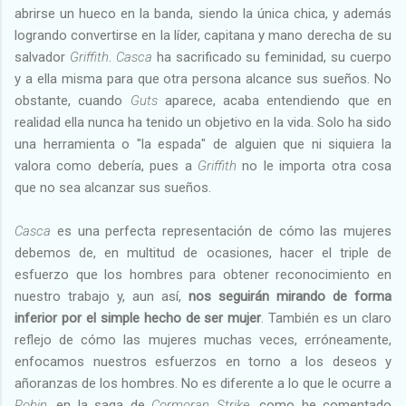
abrirse un hueco en la banda, siendo la única chica, y además
logrando convertirse en la líder, capitana y mano derecha de su
salvador
Griffith
.
Casca
ha sacrificado su feminidad, su cuerpo
y a ella misma para que otra persona alcance sus sueños. No
obstante, cuando
Guts
aparece, acaba entendiendo que en
realidad ella nunca ha tenido un objetivo en la vida. Solo ha sido
una herramienta o "la espada" de alguien que ni siquiera la
valora como debería, pues a
Griffith
no le importa otra cosa
que no sea alcanzar sus sueños.
Casca
es una perfecta representación de cómo las mujeres
debemos de, en multitud de ocasiones, hacer el triple de
esfuerzo que los hombres para obtener reconocimiento en
nuestro trabajo y, aun así,
nos seguirán mirando de forma
inferior por el simple hecho de ser mujer
. También es un claro
reflejo de cómo las mujeres muchas veces, erróneamente,
enfocamos nuestros esfuerzos en torno a los deseos y
añoranzas de los hombres. No es diferente a lo que le ocurre a
Robin
, en la saga de
Cormoran Strike
, como he comentado