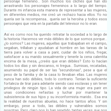
personaje femenino… Son muchos los clichés que han ido
arrastrando los personajes femeninos a lo largo del tiempo.
Durante mi infancia esta manera de representar a las mujeres,
en diferentes medios, me creó un rechazo hacia ellos. Yo no
quería ser la recompensa… quería ser la heroína y todos esos
personajes que veía en la pantalla del televisor no lo eran.
Así es como nos ha querido retratar la sociedad a lo largo de
la historia. Hacernos ver más débiles de lo que somos porque…
¿lo somos? Las mujeres, aquellas que trabajaban en el campo,
segaban, trillaban y ayudaban al hombre en las tareas de la
tierra para volver a casa a parir, cuidar de los niños, fregar,
satisfacer a su marido sexualmente y tenerle la cena calentita
encima de la mesa, ¿creéis que eran débiles? Esto lo hacían
todos los días y sin descanso, ni tregua… Sumisas, recatadas,
asumiendo su papel de ser las “secundonas”, pese a que el
peso de la familia y de la casa lo llevaban ellas. Las mujeres
nunca han sido débiles, todo lo contrario. Tenían la suficiente
fortaleza de tirar para adelante siendo casi esclavas y sin tener
privilegios de ningún tipo. La vida de una mujer era parir en
unas condiciones nefastas y luchar por mantener la
subsistencia de sus hijos y su inconformista marido… Esa era
la realidad de nuestras abuelas, no hace tantos años. Y sin
embargo, pese a todo, las débiles y vulnerables somos
nosotras. Pero claro nos lo han repetido tantas veces que nos