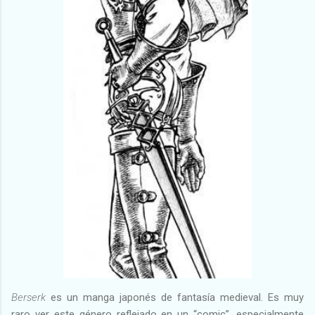
Berserk
es un manga japonés de fantasía medieval. Es muy
raro ver este género reflejado en un “comic”, especialmente