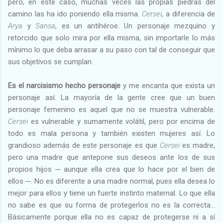
pero, en este caso, muchas veces las propias piedras del
camino las ha ido poniendo ella misma.
Cersei
, a diferencia de
Arya
y
Sansa
, es un antihéroe. Un personaje mezquino y
retorcido que solo mira por ella misma, sin importarle lo más
mínimo lo que deba arrasar a su paso con tal de conseguir que
sus objetivos se cumplan.
Es el narcisismo hecho personaje
y me encanta que exista un
personaje así. La mayoría de la gente cree que un buen
personaje femenino es aquel que no se muestra vulnerable.
Cersei
es vulnerable y sumamente volátil, pero por encima de
todo es mala persona y también existen mujeres así. Lo
grandioso además de este personaje es que
Cersei
es madre,
pero una madre que antepone sus deseos ante los de sus
propios hijos ─ aunque ella crea que lo hace por el bien de
ellos ─. No es diferente a una madre normal, pues ella desea lo
mejor para ellos y tiene un fuerte instinto maternal. Lo que ella
no sabe es que su forma de protegerlos no es la correcta…
Básicamente porque ella no es capaz de protegerse ni a sí