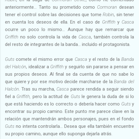
anteriormente… Tanto su prometido como
Cormoran
desean
tener el control sobre las decisiones que tome
Robin
, sin tener
en cuenta los deseos de ella. En el caso de
Griffith
y
Casca
ocurre un poco lo mismo… Aunque hay que remarcar que
Griffith
no solo controla la vida de
Casca
, también controla la
del resto de integrantes de la banda... incluido el protagonista.
Guts
comete el mismo error que
Casca
y el resto de la
Banda
del Halcón
, idealizar a
Griffith
y seguirlo sin pararse a pensar en
sus propios deseos. Al final se da cuenta de que no sabe lo
que quiere y por ese motivo decide marcharse de la
Banda del
Halcón
. Tras su marcha,
Casca
parece rendida a seguir siendo
fiel a
Griffith,
pero la actitud de
Guts
le genera la duda de si lo
que está haciendo es lo correcto o debería hacer como
Guts
y
encontrar su propio camino. Este punto me parece clave en la
relación que mantendrán ambos personajes, pues en el fondo
Guts
no intenta controlarla… Desea que ella también encuentre
su propio camino, aunque ello suponga dejarla atrás.