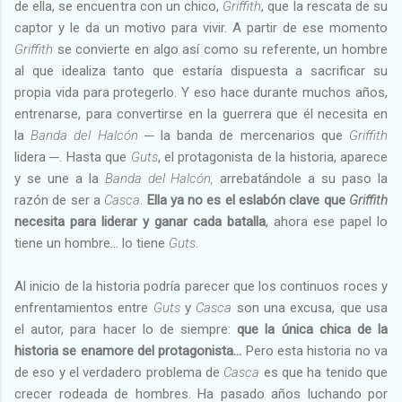
de ella, se encuentra con un chico,
Griffith
, que la rescata de su
captor y le da un motivo para vivir. A partir de ese momento
Griffith
se convierte en algo así como su referente, un hombre
al que idealiza tanto que estaría dispuesta a sacrificar su
propia vida para protegerlo. Y eso hace durante muchos años,
entrenarse, para convertirse en la guerrera que él necesita en
la
Banda del Halcón
─ la banda de mercenarios que
Griffith
lidera ─. Hasta que
Guts
, el protagonista de la historia, aparece
y se une a la
Banda
del Halcón,
arrebatándole a su paso la
razón de ser a
Casca
.
Ella ya no es el eslabón clave que
Griffith
necesita para liderar y ganar cada batalla
, ahora ese papel lo
tiene un hombre… lo tiene
Guts
.
Al inicio de la historia podría parecer que los continuos roces y
enfrentamientos entre
Guts
y
Casca
son una excusa, que usa
el autor, para hacer lo de siempre:
que la única chica de la
historia se enamore del protagonista…
Pero esta historia no va
de eso y el verdadero problema de
Casca
es que ha tenido que
crecer rodeada de hombres. Ha pasado años luchando por