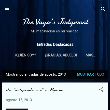
Ir al contenido principal
The Vayo's Judgment
Mi imaginación es mi realidad.
Entradas Destacadas
¿QUIÉN SOY?
¡GRACIAS, ABUELO!
MÁS…
Mostrando entradas de agosto, 2013
MOSTRAR TODO
E
n
La “independencia” en España
t
r
agosto 15, 2013
a
d