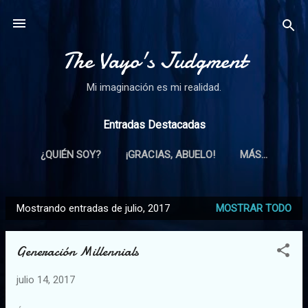
Ir al contenido principal
The Vayo's Judgment
Mi imaginación es mi realidad.
Entradas Destacadas
¿QUIÉN SOY?
¡GRACIAS, ABUELO!
MÁS…
Mostrando entradas de julio, 2017
MOSTRAR TODO
E
n
Generación Millennials
t
r
julio 14, 2017
a
d