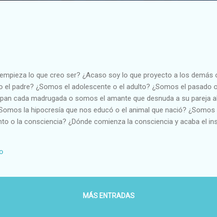
empieza lo que creo ser? ¿Acaso soy lo que proyecto a los demás 
o el padre? ¿Somos el adolescente o el adulto? ¿Somos el pasado o
l pan cada madrugada o somos el amante que desnuda a su pareja 
Somos la hipocresía que nos educó o el animal que nació? ¿Somos 
to o la consciencia? ¿Dónde comienza la consciencia y acaba el ins
n? ¿Por qué no encuentro mi verdadero yo? ¿Por qué me siento difere
 igual dependiendo del cómo, el dónde, el cuándo y el quién? ¿Por q
io
 soy y lo que siento? ¿Acaso los demás son lo que yo creo que son o
? ¿Puedo creer en lo que veo, en lo que oigo o...
MÁS ENTRADAS