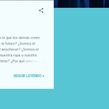
o lo que los demás creen
 el futuro? ¿Somos el
al anochecer? ¿Somos el
nuestra ropa o nuestra
tinto? ¿Por qué creo ser
nte en cada rincón al que
ué siento esta
SEGUIR LEYENDO »
 son tan solo el fruto de