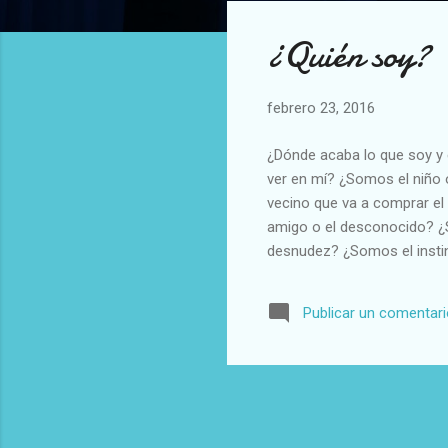
t
¿Quién soy?
r
a
d
febrero 23, 2016
a
s
¿Dónde acaba lo que soy y 
ver en mí? ¿Somos el niño 
vecino que va a comprar e
amigo o el desconocido? ¿
desnudez? ¿Somos el instin
diferente en cada situació
voy? ¿Por qué no reacciono
Publicar un comentar
incertidumbre sobre lo que
lo que quiero creer que son