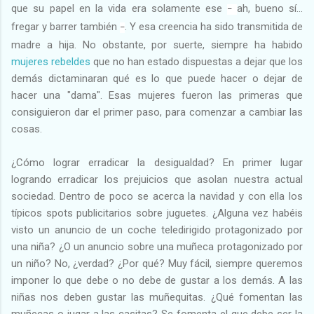
que su papel en la vida era solamente ese
ah, bueno sí…
–
fregar y barrer también
. Y esa creencia ha sido transmitida de
–
madre a hija. No obstante, por suerte, siempre ha habido
mujeres rebeldes
que no han estado dispuestas a dejar que los
demás dictaminaran qué es lo que puede hacer o dejar de
hacer una "dama". Esas mujeres fueron las primeras que
consiguieron dar el primer paso, para comenzar a cambiar las
cosas.
¿Cómo lograr erradicar la desigualdad? En primer lugar
logrando erradicar los prejuicios que asolan nuestra actual
sociedad. Dentro de poco se acerca la navidad y con ella los
típicos spots publicitarios sobre juguetes. ¿Alguna vez habéis
visto un anuncio de un coche teledirigido protagonizado por
una niña? ¿O un anuncio sobre una muñeca protagonizado por
un niño? No, ¿verdad? ¿Por qué? Muy fácil, siempre queremos
imponer lo que debe o no debe de gustar a los demás. A las
niñas nos deben gustar las muñequitas. ¿Qué fomentan las
muñecas o jugar a las casitas? Se fomenta el que debe ser la