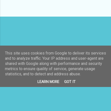
Con la tecnología de Blogger
This site uses cookies from Google to deliver its services
and to analyze traffic. Your IP address and user-agent are
Imágenes del tema:
Radius Images
shared with Google along with performance and security
metrics to ensure quality of service, generate usage
Creado el 01/07/2013. La propietaria de este blog es Violeta Sáez. Todos los derechos
statistics, and to detect and address abuse.
reservados.
LEARN MORE
GOT IT