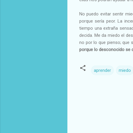
No puedo evitar sentir mi
porque sería peor. La inc
tiempo una extraña sensac
decida. Me da miedo el des
no por lo que pienso; que 
porque lo desconocido se 
aprender
miedo
C
o
m
e
n
t