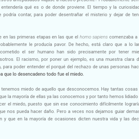
 entendería qué es o de donde proviene. El tiempo y la curiosida
e podría contar, para poder desentrañar el misterio y dejar de te
e en las primeras etapas en las que el
homo sapiens
comenzaba a s
robablemente le producía pavor. De hecho, está claro que a lo lar
cometido el ser humano han sido precisamente por tener mi
otros. El racismo, por poner un ejemplo, es una muestra clara 
a, para poder entender el porqué del rechazo de unas personas haci
spa que lo desencadeno todo fue el miedo.
e tenemos miedo de aquello que desconocemos. Hay tantas cosas 
 que la mayoría de ellas ya las conocemos y por tanto hemos lidiado
er el miedo, puesto que sin ese conocimiento difícilmente lograrí
o que nos pueda hacer daño. Pero a veces nos dejamos guiar dema
n y que en la mayoría de ocasiones dicten nuestra vida y las de