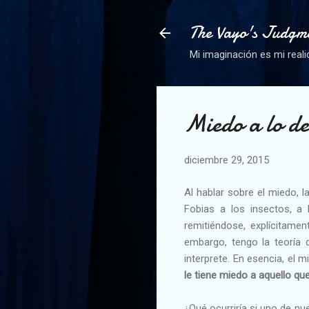
The Vayo's Judgm
Mi imaginación es mi reali
Miedo a lo de
diciembre 29, 2015
Al hablar sobre el miedo, l
Fobias a los insectos, a 
remitiéndose, explícitamen
embargo, tengo la teoría 
interprete. En esencia, el
le tiene miedo a aquello q
¿Qué ocurriría si uno de n