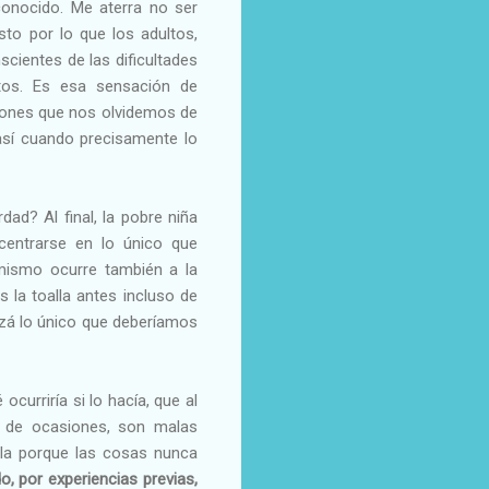
conocido. Me aterra no ser
sto por lo que los adultos,
cientes de las dificultades
tos. Es esa sensación de
siones que nos olvidemos de
así cuando precisamente lo
ad? Al final, la pobre niña
centrarse en lo único que
mismo ocurre también a la
 la toalla antes incluso de
izá lo único que deberíamos
curriría si lo hacía, que al
a de ocasiones, son malas
ella porque las cosas nunca
, por experiencias previas,