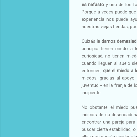
es nefasto
y uno de los fa
Porque a veces puede que 
experiencia nos puede ayu
nuestras viejas heridas, po
Quizás
le damos demasiada 
principio tienen miedo a
curiosidad, no tienen mie
cuando lleguen al suelo si
entonces,
que el miedo a 
miedos, gracias al apoyo 
juventud
en la franja de l
–
incipiente.
No obstante, el miedo pue
indicios de su desencaden
encontrar una pareja para
buscar cierta estabilidad,
ellas nos podrán ayudar a h