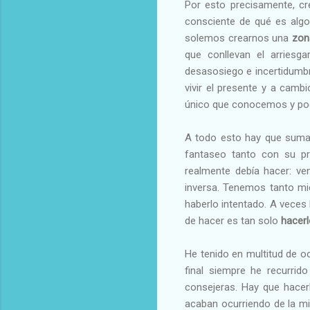
Por esto precisamente, cr
consciente de qué es algo 
solemos crearnos una
zon
que conllevan el arries
desasosiego e incertidumbr
vivir el presente y a cam
único que conocemos y pod
A todo esto hay que sumarl
fantaseo tanto con su pr
realmente debía hacer: ve
inversa. Tenemos tanto mie
haberlo intentado. A veces
de hacer es tan solo
hacerl
He tenido en multitud de oc
final siempre he recurri
consejeras. Hay que hacerl
acaban ocurriendo de la m