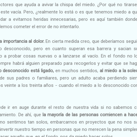
ctores que ayuda a avivar la chispa del miedo. ¿Por qué no tirarse
este vacía. Pero, ¿realmente lo está o es que tenemos miedo a que
dar a evitarnos heridas innecesarias, pero es aquí también dond
demos cometer el error de no intentarlo.
importancia al dolor.
En cierta medida creo, que deberíamos segui
 lo desconocido, pero en cuanto superan esa barrera y sacian s
do a probar cosas nuevas o a lanzarse al vacío. En el fondo no l
empre habrá alguien preparado para recogerlos y evitar que se hag
lo desconocido está ligado,
en muchos sentidos,
al miedo a la sol
de sus padres o familiares, pero un adulto acaba perdiendo sie
os veinte a los treinta años
cuando el miedo a lo desconocido co
–
de ir en auge durante el resto de nuestra vida si no sabemos co
amiento. De ahí, que
la mayoría de las personas comiencen a hacer
 no sentirnos tan solos, embarcarnos en proyectos que no nos s
 o invertir nuestro tiempo en personas que no merecen la pena sim
acer aquello que, en el fondo, nos da miedo hacer solos.