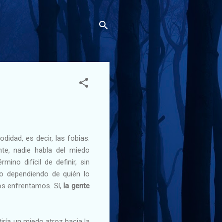
didad, es decir, las fobias.
nte, nadie habla del miedo
ino difícil de definir, sin
do dependiendo de quién lo
os enfrentamos. Sí,
la gente
ría un miedo atroz hacia la