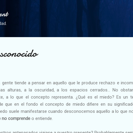
Ir al contenido principal
ent
dad.
sconocido
a gente tiende a pensar en aquello que le produce rechazo e incomo
las alturas, a la oscuridad, a los espacios cerrados… No obsta
te, a lo que el concepto representa. ¿Qué es el miedo? Es un térm
de que en el fondo el concepto de miedo difiere en su significa
 miedo suele manifestarse cuando desconocemos aquello a lo que n
ue no comprende
o entiende.
uestros antepasados viajase a nuestro presente? Probablemente senti