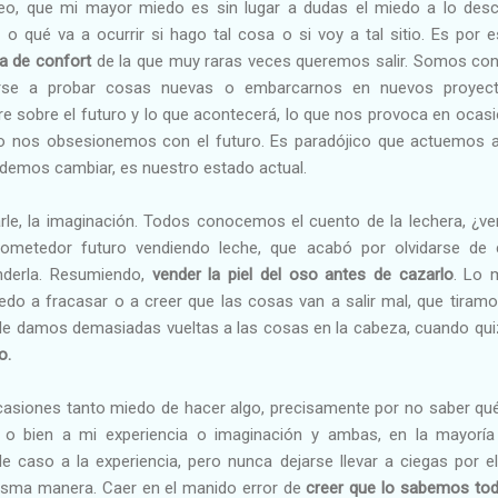
eo, que mi mayor miedo es sin lugar a dudas el miedo a lo des
o qué va a ocurrir si hago tal cosa o si voy a tal sitio. Es por e
a de confort
de la que muy raras veces queremos salir. Somos cons
garse a probar cosas nuevas o embarcarnos en nuevos proyec
e sobre el futuro y lo que acontecerá, lo que nos provoca en oca
bio nos obsesionemos con el futuro. Es paradójico que actuemos 
emos cambiar, es nuestro estado actual.
e, la imaginación. Todos conocemos el cuento de la lechera, ¿verd
ometedor futuro vendiendo leche, que acabó por olvidarse de 
nderla. Resumiendo,
vender la piel del oso antes de cazarlo
. Lo 
do a fracasar o a creer que las cosas van a salir mal, que tiramos
 le damos demasiadas vueltas a las cosas en la cabeza, cuando qu
o.
asiones tanto miedo de hacer algo, precisamente por no saber qué o
do o bien a mi experiencia o imaginación y ambas, en la mayorí
e caso a la experiencia, pero nunca dejarse llevar a ciegas por 
isma manera. Caer en el manido error de
creer que lo sabemos todo